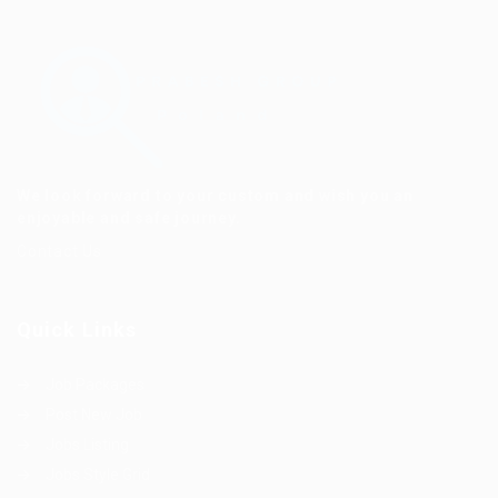
We look forward to your custom and wish you an
enjoyable and safe journey.
Contact Us
Quick Links
Job Packages
Post New Job
Jobs Listing
Jobs Style Grid