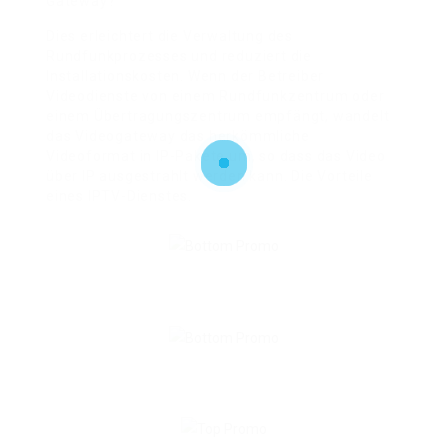
Gateway?
Dies erleichtert die Verwaltung des
Rundfunkprozesses und reduziert die
Installationskosten. Wenn der Betreiber
Videodienste von einem Rundfunkzentrum oder
einem Übertragungszentrum empfängt, wandelt
das Videogateway das herkömmliche
Videoformat in IP-Pakete um, so dass das Video
über IP ausgestrahlt werden kann. Die Vorteile
eines IPTV-Dienstes.