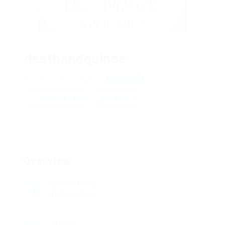
deathandquince
Kearby, United Kingdom
View on Map
Add a review
Follow
Overview
Founded Date
21 March 1980
Sectors