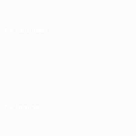
Employer Listing
Employers Grid
For Candidates
User Dashboard
CV Packages
Candidate Listing
Candidates Grid
About us
Contact us
For Employers
Post New Job
Employer Listing