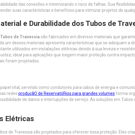
abilidade das conexões e minimizando o risco de falhas. Sua flexibilid
ender suas características e benefícios para otimizar projetos de qualq
aterial e Durabilidade dos Tubos de Trav
Tubos de Travessia
são fabricados em diversos materiais que garantem
a um desses materiais apresenta características que se adequam a di
tante utilizados em instalações elétricas devido à sua leveza e resis
ustez, ideal para aplicações que exigem maior proteção contra impacto
is foram projetados.
apel vital, servindo como condutores para cabos de energia e comuni
rsas redes
produçãO de ReservatóRios para grandes volumes
forma orga
sibilidade de danos e interrupções de serviço. As soluções em Tubos de
s Elétricas
ubos de Travessia são projetados para oferecer essa proteção. Eles cri