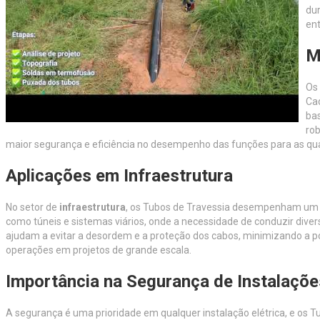
dur
ent
M
Os
Cad
bas
rob
maior segurança e eficiência no desempenho das funções para as qua
Aplicações em Infraestrutura
No setor de
infraestrutura
, os Tubos de Travessia desempenham um p
como túneis e sistemas viários, onde a necessidade de conduzir dive
ajudam a evitar a desordem e a proteção dos cabos, minimizando a pos
operações em projetos de grande escala.
Importância na Segurança de Instalaçõe
A segurança é uma prioridade em qualquer instalação elétrica, e os T