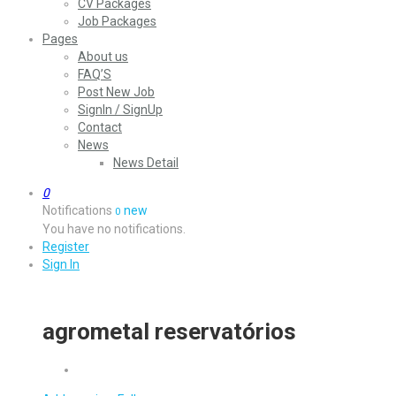
CV Packages
Job Packages
Pages
About us
FAQ’S
Post New Job
SignIn / SignUp
Contact
News
News Detail
0
Notifications
new
0
You have no notifications.
Register
Sign In
agrometal reservatórios