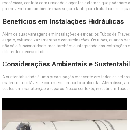
mecânicos, contato com umidade e agentes externos que poderiam comp
promovendo um ambiente mais seguro tanto para trabalhadores quant
Benefícios em Instalações Hidráulicas
Além de suas vantagens em instalações elétricas, os Tubos de Trave
esgoto, evitando vazamentos e contaminações. Os tubos, quando bem i
não só a funcionalidade, mas também a integridade das instalações e
diferentes necessidades.
Considerações Ambientais e Sustentabi
A sustentabilidade é uma preocupação crescente em todos os setores, e
materiais recicláveis e com menor impacto ambiental. Além disso, ao p
custos em manutenção e reparos. Nesse contexto, investir em Tubos d