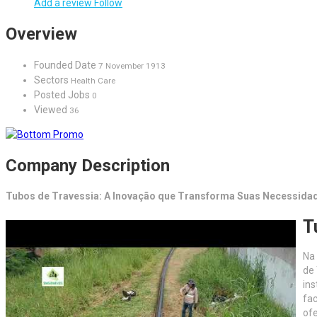
Add a review
Follow
Overview
Founded Date
7 November 1913
Sectors
Health Care
Posted Jobs
0
Viewed
36
Company Description
Tubos de Travessia: A Inovação que Transforma Suas Necessida
T
Na 
de
ins
fac
ofe