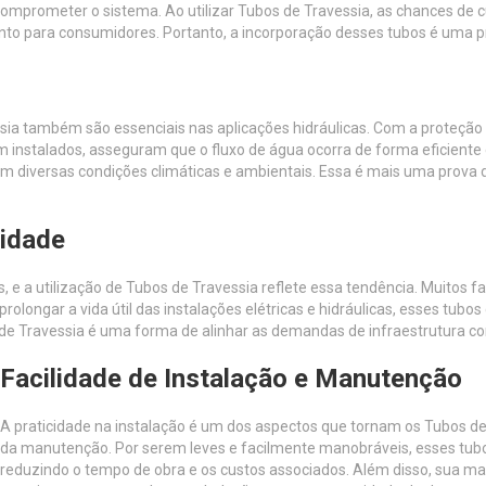
rometer o sistema. Ao utilizar Tubos de Travessia, as chances de cur
o para consumidores. Portanto, a incorporação desses tubos é uma pr
ssia também são essenciais nas aplicações hidráulicas. Com a proteçã
nstalados, asseguram que o fluxo de água ocorra de forma eficiente e
m diversas condições climáticas e ambientais. Essa é mais uma prova 
lidade
 a utilização de Tubos de Travessia reflete essa tendência. Muitos fab
rolongar a vida útil das instalações elétricas e hidráulicas, esses tub
e Travessia é uma forma de alinhar as demandas de infraestrutura com
Facilidade de Instalação e Manutenção
A praticidade na instalação é um dos aspectos que tornam os Tubos de
da manutenção. Por serem leves e facilmente manobráveis, esses tub
reduzindo o tempo de obra e os custos associados. Além disso, sua man