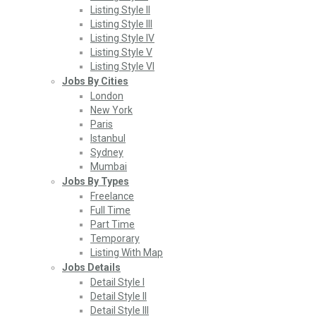
Listing Style II
Listing Style III
Listing Style IV
Listing Style V
Listing Style VI
Jobs By Cities
London
New York
Paris
Istanbul
Sydney
Mumbai
Jobs By Types
Freelance
Full Time
Part Time
Temporary
Listing With Map
Jobs Details
Detail Style I
Detail Style II
Detail Style III